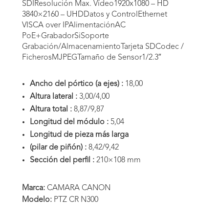
SDIResolución Max. Vídeo1920x1080 – HD
3840×2160 – UHDDatos y ControlEthernet
VISCA over IPAlimentaciónAC
PoE+GrabadorSiSoporte
Grabación/AlmacenamientoTarjeta SDCodec /
FicherosMJPEGTamaño de Sensor1/2.3″
Ancho del pórtico (a ejes) :
18,00
Altura lateral :
3,00/4,00
Altura total :
8,87/9,87
Longitud del módulo :
5,04
Longitud de pieza más larga
(pilar de piñón) :
8,42/9,42
Sección del perfil :
210×108 mm
Marca:
CAMARA CANON
Modelo:
PTZ CR N300