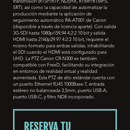
transmisión (RTSP/RTP, NDI|HX, RTMP/RTMPS,
SRT), así como la capacidad de automatizar la
producción mediante la aplicación de
seguimiento automático RA-AT001 de Canon
(disponible a través de licencia aparte). Con salida
3G-SDI hasta 1080p/i59,94 4:2:2 10 bit y salida
HDMI hasta 2160p29.97 4:2:2 10 bit, requiere el
mismo formato para ambas salidas, inhabilitando
el SDI cuando el HDMI está configurado para
UHD. La PTZ Canon CR-N300 es también
compatible con FreeD, facilitando su integración
en entornos de realidad virtual y realidad
aumentada. Esta PTZ de alto estándar cuenta con
un puerto Ethernet RJ45 1000Base-T, entrada
estéreo no balanceada 3,5mm, puerto USB-A,
puerto USB-C, y filtro ND8 incorporado.
RESERVA TU