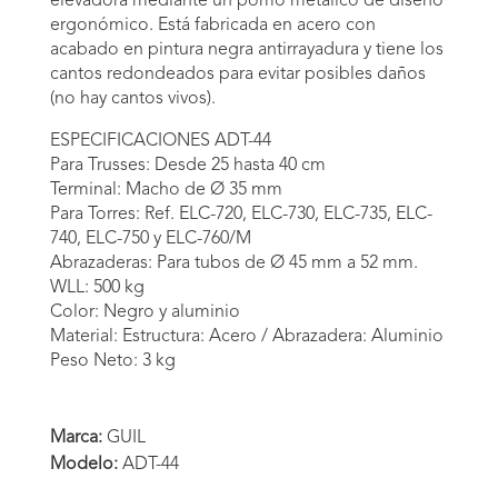
elevadora mediante un pomo metálico de diseño
ergonómico. Está fabricada en acero con
acabado en pintura negra antirrayadura y tiene los
cantos redondeados para evitar posibles daños
(no hay cantos vivos).
ESPECIFICACIONES ADT-44
Para Trusses: Desde 25 hasta 40 cm
Terminal: Macho de Ø 35 mm
Para Torres: Ref. ELC-720, ELC-730, ELC-735, ELC-
740, ELC-750 y ELC-760/M
Abrazaderas: Para tubos de Ø 45 mm a 52 mm.
WLL: 500 kg
Color: Negro y aluminio
Material: Estructura: Acero / Abrazadera: Aluminio
Peso Neto: 3 kg
Marca:
GUIL
Modelo:
ADT-44