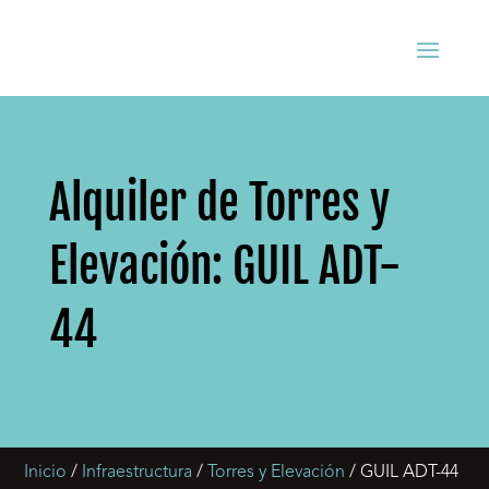
Alquiler de Torres y
Elevación: GUIL ADT-
44
Inicio
/
Infraestructura
/
Torres y Elevación
/ GUIL ADT-44