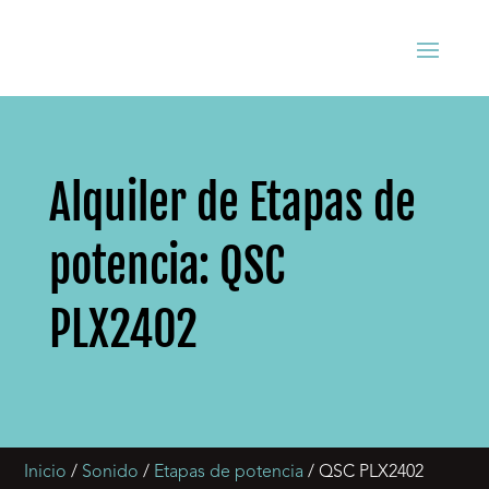
Alquiler de Etapas de
potencia: QSC
PLX2402
Inicio
/
Sonido
/
Etapas de potencia
/ QSC PLX2402