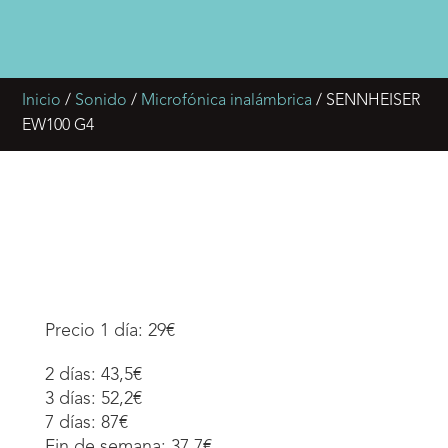
Inicio
/
Sonido
/
Microfónica inalámbrica
/ SENNHEISER
EW100 G4
Precio 1 día: 29€
2 días: 43,5€
3 días: 52,2€
7 días: 87€
Fin de semana: 37,7€