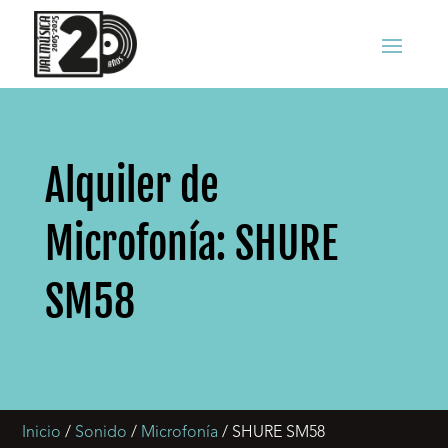
Alquiler de
Microfonía: SHURE
SM58
Inicio
/
Sonido
/
Microfonía
/ SHURE SM58