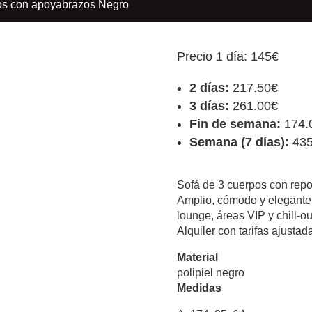
pos con apoyabrazos Negro
Precio 1 día: 145€
2 días:
217.50€
3 días:
261.00€
Fin de semana:
174.
Semana (7 días):
435
Sofá de 3 cuerpos con repo
Amplio, cómodo y elegante:
lounge, áreas VIP y chill-o
Alquiler con tarifas ajustad
Material
polipiel negro
Medidas