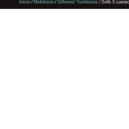
Inicio
/
Mobiliario
/
Sillones/ Tumbonas
/ Sofá 3 cuer