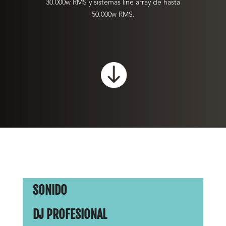
30.000w RMS y sistemas line array de hasta
50.000w RMS.

SONIDO
DJ PROFESIONAL