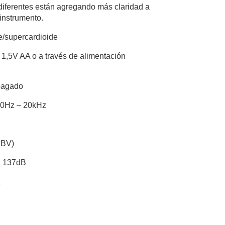
 diferentes están agregando más claridad a
 instrumento.
e/supercardioide
 1,5V AA o a través de alimentación
apagado
50Hz – 20kHz
dBV)
: 137dB
a