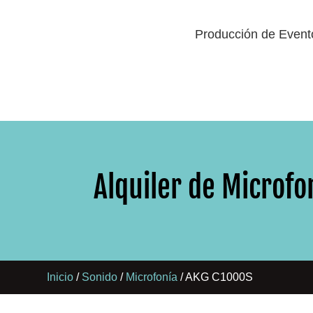
Producción de Event
Alquiler de Microf
Inicio
/
Sonido
/
Microfonía
/ AKG C1000S